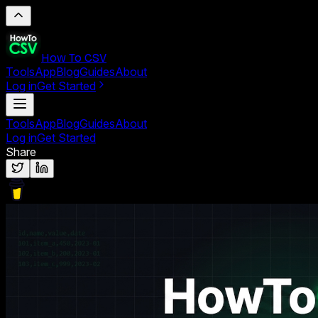
How To CSV
Tools
App
Blog
Guides
About
Log in
Get Started
Tools
App
Blog
Guides
About
Log in
Get Started
Share