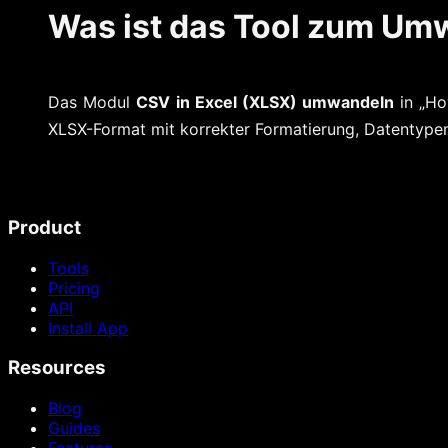
Was ist das Tool zum Um
Das Modul
CSV in Excel (XLSX) umwandeln
in „Ho
XLSX-Format mit korrekter Formatierung, Datentype
Product
Tools
Pricing
API
Install App
Resources
Blog
Guides