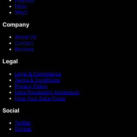
Features
FAQs
Why?
Company
About Us
Contact
Reviews
Legal
Legal & Compliance
Terms & Conditions
Privacy Policy
Data Processing Addendum
How Your Data Flows
Social
Twitter
GitHub