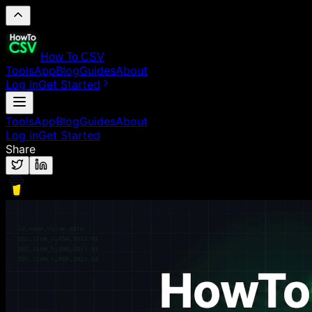
How To CSV
Tools
App
Blog
Guides
About
Log in
Get Started
Tools
App
Blog
Guides
About
Log in
Get Started
Share