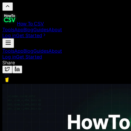
How To CSV
Tools
App
Blog
Guides
About
Log in
Get Started
Tools
App
Blog
Guides
About
Log in
Get Started
Share