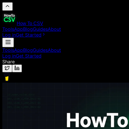
How To CSV
Tools
App
Blog
Guides
About
Log in
Get Started
Tools
App
Blog
Guides
About
Log in
Get Started
Share