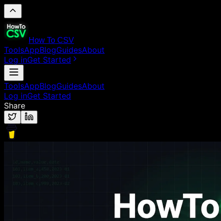
How To CSV
Tools
App
Blog
Guides
About
Log in
Get Started
Tools
App
Blog
Guides
About
Log in
Get Started
Share